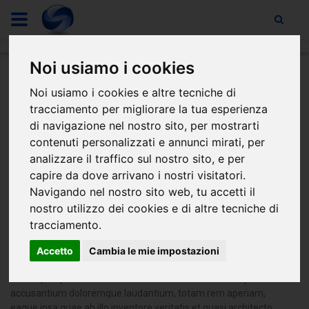
Noi usiamo i cookies
Noi usiamo i cookies e altre tecniche di
tracciamento per migliorare la tua esperienza
di navigazione nel nostro sito, per mostrarti
contenuti personalizzati e annunci mirati, per
analizzare il traffico sul nostro sito, e per
capire da dove arrivano i nostri visitatori.
Spedizioni
Navigando nel nostro sito web, tu accetti il
nostro utilizzo dei cookies e di altre tecniche di
PRODUCTS
tracciamento.
Data: 11/01/2019 14:08
Accetto
Cambia le mie impostazioni
Sed ut perspiciatis unde omnis iste natus error sit voluptatem
accusantium doloremque laudantium, totam rem aperiam,
eaque ipsa quae ab illo inventore veritatis et quasi architecto